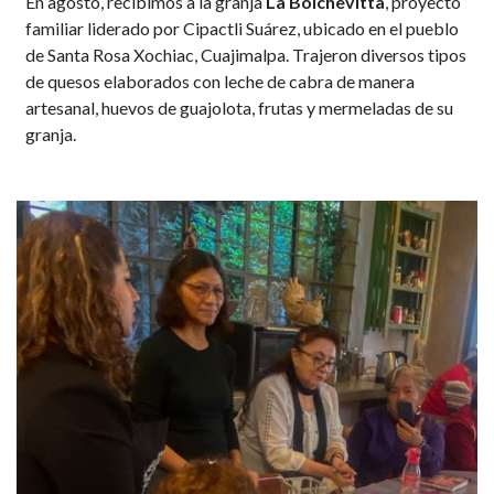
En agosto, recibimos a la granja
La Bolchevitta
, proyecto
familiar liderado por Cipactli Suárez, ubicado en el pueblo
de Santa Rosa Xochiac, Cuajimalpa. Trajeron diversos tipos
de quesos elaborados con leche de cabra de manera
artesanal, huevos de guajolota, frutas y mermeladas de su
granja.